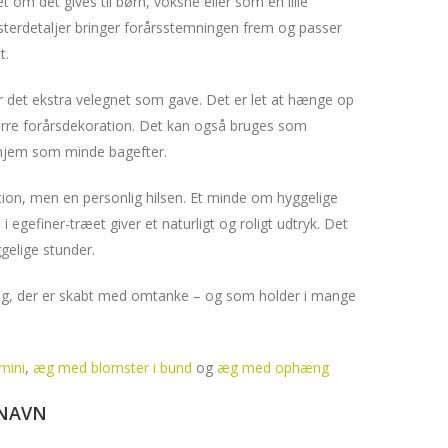
 om det gives til børn, voksne eller som en lille
terdetaljer bringer forårsstemningen frem og passer
t.
 det ekstra velegnet som gave. Det er let at hænge op
større forårsdekoration. Det kan også bruges som
 hjem som minde bagefter.
on, men en personlig hilsen. Et minde om hyggelige
egefiner-træet giver et naturligt og roligt udtryk. Det
ggelige stunder.
 æg, der er skabt med omtanke – og som holder i mange
mini
,
æg med blomster i bund
og
æg med ophæng
 NAVN