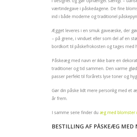
i designet og gør ophænget særligt – uanset
værtindegave i påskedagene. De fine bloms
ind i både moderne og traditionel påskepyn
Ægget leveres i en smuk gaveæske, der gør
– på grene, i vinduet eller som del af en 
bordkort til påskefrokosten og tages med
Påskeæg med navn er ikke bare en dekorati
traditioner og tid sammen. Den varme glød i 
passer perfekt til forårets lyse toner og hy
Gør din påske lidt mere personlig med et
år frem.
I samme serie finder du
æg med blomster 
BESTILLING AF PÅSKEÆG MED