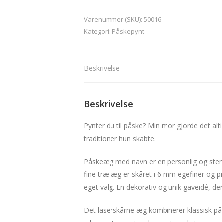
navn
Varenummer (SKU):
50016
antal
Kategori:
Påskepynt
Beskrivelse
Beskrivelse
Pynter du til påske? Min mor gjorde det alt
traditioner hun skabte.
Påskeæg med navn er en personlig og stem
fine træ æg er skåret i 6 mm egefiner og 
eget valg. En dekorativ og unik gaveidé, der
Det laserskårne æg kombinerer klassisk på