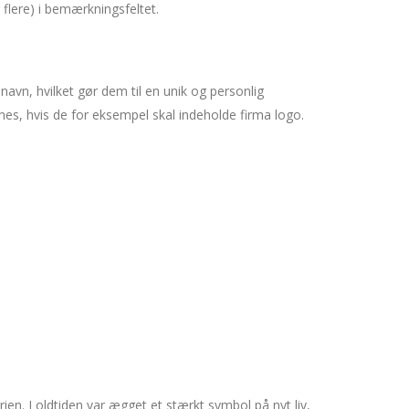
r flere) i bemærkningsfeltet.
vn, hvilket gør dem til en unik og personlig
es, hvis de for eksempel skal indeholde firma logo.
ien. I oldtiden var ægget et stærkt symbol på nyt liv,