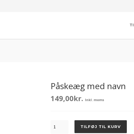
T
Påskeæg med navn
149,00
kr.
Inkl. moms
Påskeæg
TILFØJ TIL KURV
med