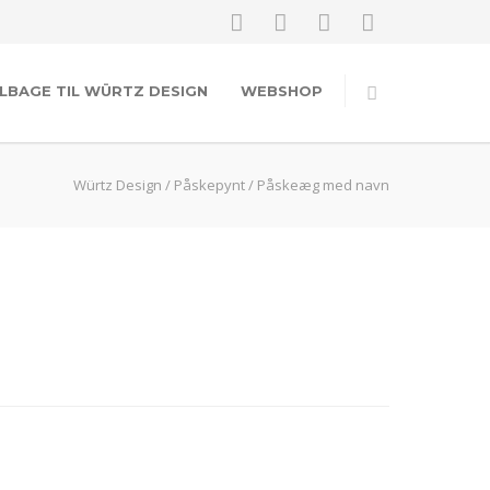
ILBAGE TIL WÜRTZ DESIGN
WEBSHOP
Würtz Design
/
Påskepynt
/
Påskeæg med navn