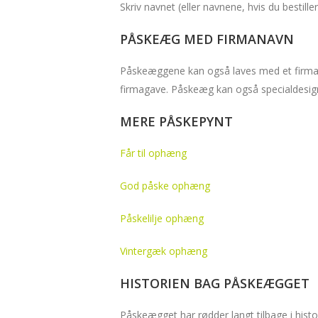
Skriv navnet (eller navnene, hvis du bestille
PÅSKEÆG MED FIRMANAVN
Påskeæggene kan også laves med et firmana
firmagave. Påskeæg kan også specialdesign
MERE PÅSKEPYNT
Får til ophæng
God påske ophæng
Påskelilje ophæng
Vintergæk ophæng
HISTORIEN BAG PÅSKEÆGGET
Påskeægget har rødder langt tilbage i histor