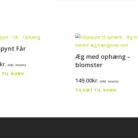
pynt Får
Æg med ophæng –
kr.
blomster
Inkl. moms
 TIL KURV
149,00
kr.
Inkl. moms
TILFØJ TIL KURV