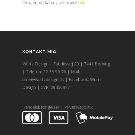
firmaer, du kan evt. se mere
her
KONTAKT MIG:
Würtz Design | Fabriksvej 20 | 7441 Bording
| Telefon: 22 38 96 76 | Mail:
trine@wurtzdesign.dk
| Facebook:
Würtz
Design
| CVR: 29450927
Handelsbetingelser
|
Privatlivspolitik