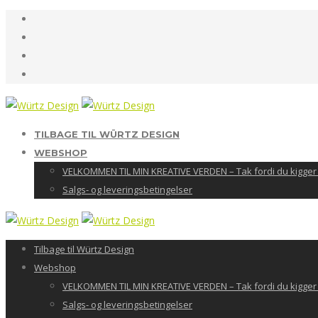
TILBAGE TIL WÜRTZ DESIGN
WEBSHOP
VELKOMMEN TIL MIN KREATIVE VERDEN – Tak fordi du kigger 
Salgs- og leveringsbetingelser
Tilbage til Würtz Design
Webshop
VELKOMMEN TIL MIN KREATIVE VERDEN – Tak fordi du kigger 
Salgs- og leveringsbetingelser