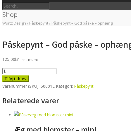
Shop
Würtz Design
/
Påskepynt
/
Påskepynt – God påske – ophæng
Påskepynt – God påske – ophæn
125,00
kr.
Inkl. moms
Påskepynt
-
Tilføj til kurv
God
Varenummer (SKU):
50001E
Kategori:
Påskepynt
påske
Relaterede varer
-
ophæng
antal
Æg med blomster – mini