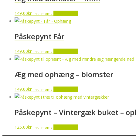
149,00
kr.
Tilføj til kurv
Inkl. moms
Påskepynt Får
149,00
kr.
Tilføj til kurv
Inkl. moms
Æg med ophæng – blomster
149,00
kr.
Tilføj til kurv
Inkl. moms
Påskepynt – Vintergæk buket – o
125,00
kr.
Tilføj til kurv
Inkl. moms