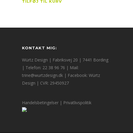
TILFØJ TIL KURV
KONTAKT MIG:
Würtz Design | Fabriksvej 20 | 7441 Bording
| Telefon: 22 38 96 76 | Mail:
trine@wurtzdesign.dk
| Facebook:
Würtz
Design
| CVR: 29450927
Handelsbetingelser
|
Privatlivspolitik