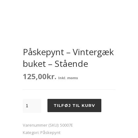
Påskepynt – Vintergæk
buket – Stående
125,00
kr.
Inkl. moms
Påskepynt
TILFØJ TIL KURV
-
Vintergæk
Varenummer (SKU):
50007E
buket
Kategori:
Påskepynt
-