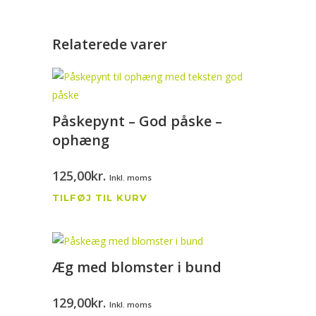
Stående
antal
Relaterede varer
Påskepynt – God påske –
ophæng
125,00
kr.
Inkl. moms
TILFØJ TIL KURV
Æg med blomster i bund
129,00
kr.
Inkl. moms