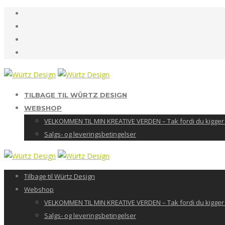
TILBAGE TIL WÜRTZ DESIGN
WEBSHOP
VELKOMMEN TIL MIN KREATIVE VERDEN – Tak fordi du kigger 
Salgs- og leveringsbetingelser
Tilbage til Würtz Design
Webshop
VELKOMMEN TIL MIN KREATIVE VERDEN – Tak fordi du kigger 
Salgs- og leveringsbetingelser