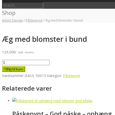
Shop
Würtz Design
/
Påskepynt
/
Æg med blomster i bund
Æg med blomster i bund
129,00
kr.
Inkl. moms
Æg
med
Tilføj til kurv
blomster
Varenummer (SKU):
50013
Kategori:
Påskepynt
i
Relaterede varer
bund
antal
Påskepynt – God påske – ophæng