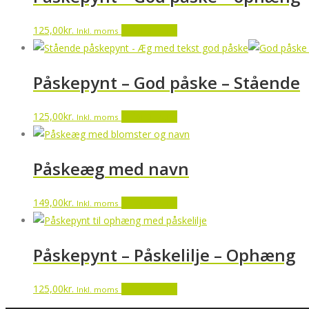
125,00
kr.
Tilføj til kurv
Inkl. moms
Påskepynt – God påske – Stående
125,00
kr.
Tilføj til kurv
Inkl. moms
Påskeæg med navn
149,00
kr.
Tilføj til kurv
Inkl. moms
Påskepynt – Påskelilje – Ophæng
125,00
kr.
Tilføj til kurv
Inkl. moms