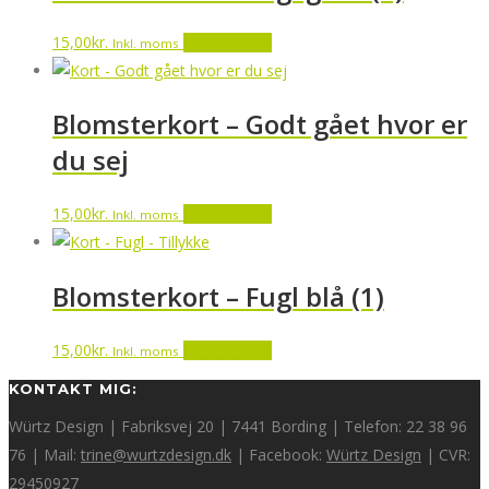
15,00
kr.
Tilføj til kurv
Inkl. moms
Blomsterkort – Godt gået hvor er
du sej
15,00
kr.
Tilføj til kurv
Inkl. moms
Blomsterkort – Fugl blå (1)
15,00
kr.
Tilføj til kurv
Inkl. moms
KONTAKT MIG:
Würtz Design | Fabriksvej 20 | 7441 Bording | Telefon: 22 38 96
76 | Mail:
trine@wurtzdesign.dk
| Facebook:
Würtz Design
| CVR:
29450927