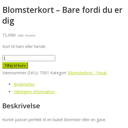
Blomsterkort – Bare fordi du er
dig
15,00
kr.
Inkl. moms
Kort til ham eller hende.
Blomsterkort
-
Tilføj til kurv
Bare
Varenummer (SKU):
T001
Kategori:
Blomsterkort - Privat
fordi
Beskrivelse
du
Yderligere information
er
dig
Beskrivelse
antal
Kortet passer perfekt til en buket blomster eller en gave.