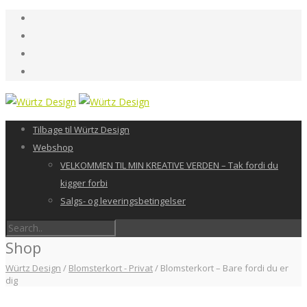
Tilbage til Würtz Design
Webshop
VELKOMMEN TIL MIN KREATIVE VERDEN – Tak fordi du
kigger forbi
Salgs- og leveringsbetingelser
Shop
Würtz Design
/
Blomsterkort - Privat
/
Blomsterkort – Bare fordi du er
dig