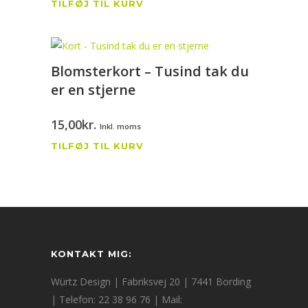
TILFØJ TIL KURV
Blomsterkort – Tusind tak du
er en stjerne
15,00
kr.
Inkl. moms
TILFØJ TIL KURV
KONTAKT MIG:
Würtz Design | Fabriksvej 20 | 7441 Bording
| Telefon: 22 38 96 76 | Mail: