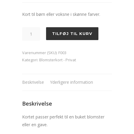
Kort til børn eller voksne i skønne farver.
Blomsterkort
TILFØJ TIL KURV
-
Fugl
Varenummer (SKU):
F003
grøn
Kategori:
Blomsterkort - Privat
(1)
antal
Beskrivelse
Yderligere information
Beskrivelse
Kortet passer perfekt til en buket blomster
eller en gave.