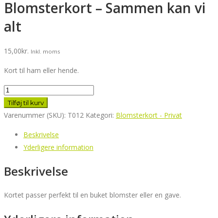
Blomsterkort – Sammen kan vi
alt
15,00
kr.
Inkl. moms
Kort til ham eller hende.
Blomsterkort
-
Tilføj til kurv
Sammen
Varenummer (SKU):
T012
Kategori:
Blomsterkort - Privat
kan
Beskrivelse
vi
Yderligere information
alt
antal
Beskrivelse
Kortet passer perfekt til en buket blomster eller en gave.