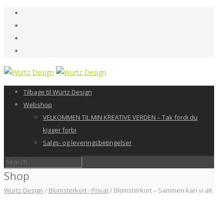
Tilbage til Würtz Design
Webshop
VELKOMMEN TIL MIN KREATIVE VERDEN – Tak fordi du
kigger forbi
Salgs- og leveringsbetingelser
Shop
Würtz Design
/
Blomsterkort - Privat
/
Blomsterkort – Sammen kan vi alt