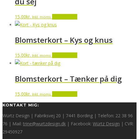
du sej
15,00
kr.
Tilføj til kurv
Inkl. moms
Blomsterkort – Kys og knus
15,00
kr.
Tilføj til kurv
Inkl. moms
Blomsterkort – Tænker på dig
15,00
kr.
Tilføj til kurv
Inkl. moms
KONTAKT MIG:
Würtz Design | Fabriksvej 20 | 7441 Bording | Telefon: 22 38 96
76 | Mail:
trine@wurtzdesign.dk
| Facebook:
Würtz Design
| CVR:
29450927