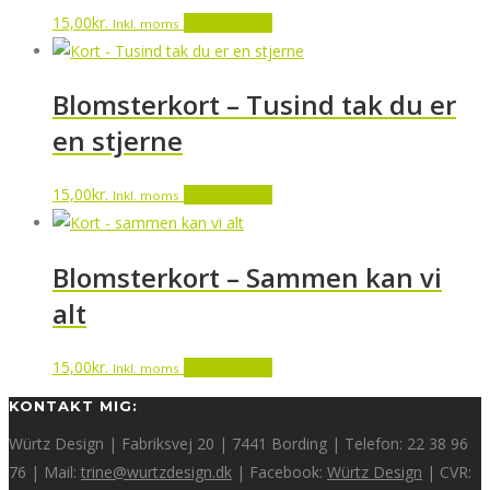
15,00
kr.
Tilføj til kurv
Inkl. moms
Blomsterkort – Tusind tak du er
en stjerne
15,00
kr.
Tilføj til kurv
Inkl. moms
Blomsterkort – Sammen kan vi
alt
15,00
kr.
Tilføj til kurv
Inkl. moms
KONTAKT MIG:
Würtz Design | Fabriksvej 20 | 7441 Bording | Telefon: 22 38 96
76 | Mail:
trine@wurtzdesign.dk
| Facebook:
Würtz Design
| CVR: