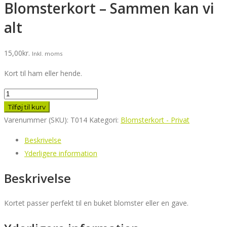
Blomsterkort – Sammen kan vi
alt
15,00
kr.
Inkl. moms
Kort til ham eller hende.
Blomsterkort
-
Tilføj til kurv
Sammen
Varenummer (SKU):
T014
Kategori:
Blomsterkort - Privat
kan
Beskrivelse
vi
Yderligere information
alt
antal
Beskrivelse
Kortet passer perfekt til en buket blomster eller en gave.