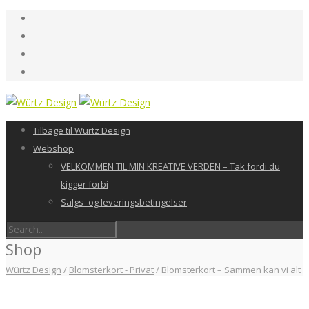
Tilbage til Würtz Design
Webshop
VELKOMMEN TIL MIN KREATIVE VERDEN – Tak fordi du
kigger forbi
Salgs- og leveringsbetingelser
Shop
Würtz Design
/
Blomsterkort - Privat
/
Blomsterkort – Sammen kan vi alt