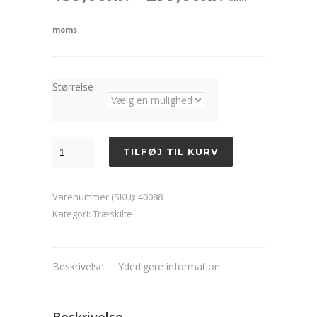
159,00kr.
moms
til
299,00kr.
Størrelse
Life
TILFØJ TIL KURV
is
all
Varenummer (SKU):
40088
about
Kategori:
Træskilte
love
and
gin
Beskrivelse
Yderligere information
antal