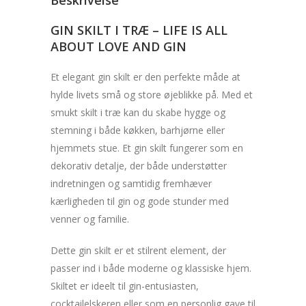
Beskrivelse
GIN SKILT I TRÆ – LIFE IS ALL
ABOUT LOVE AND GIN
Et elegant gin skilt er den perfekte måde at
hylde livets små og store øjeblikke på. Med et
smukt skilt i træ kan du skabe hygge og
stemning i både køkken, barhjørne eller
hjemmets stue. Et gin skilt fungerer som en
dekorativ detalje, der både understøtter
indretningen og samtidig fremhæver
kærligheden til gin og gode stunder med
venner og familie.
Dette gin skilt er et stilrent element, der
passer ind i både moderne og klassiske hjem.
Skiltet er ideelt til gin-entusiasten,
cocktailelskeren eller som en personlig gave til