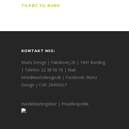
TILFØJ TIL KURV
KONTAKT MIG:
Würtz Design | Fabriksvej 20 | 7441 Bording
| Telefon: 22 38 96 76 | Mail:
trine@wurtzdesign.dk
| Facebook:
Würtz
Design
| CVR: 29450927
Handelsbetingelser
|
Privatlivspolitik