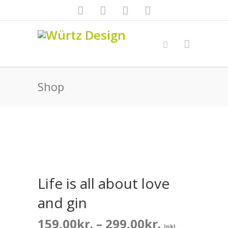
Shop
Life is all about love
and gin
Prisinterva
159,00
kr.
–
299,00
kr.
Inkl.