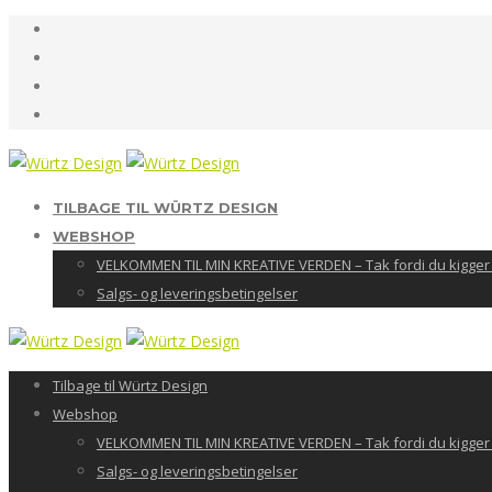
TILBAGE TIL WÜRTZ DESIGN
WEBSHOP
VELKOMMEN TIL MIN KREATIVE VERDEN – Tak fordi du kigger 
Salgs- og leveringsbetingelser
Tilbage til Würtz Design
Webshop
VELKOMMEN TIL MIN KREATIVE VERDEN – Tak fordi du kigger 
Salgs- og leveringsbetingelser