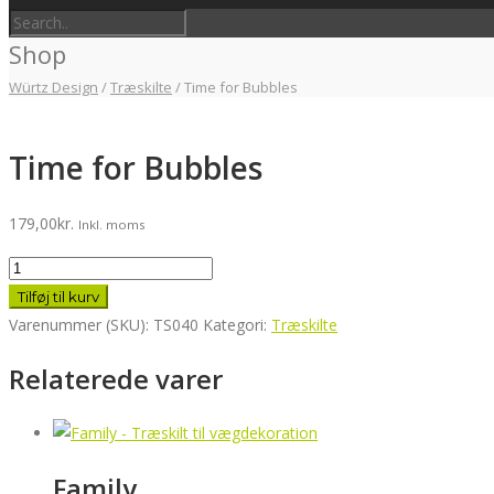
Shop
Würtz Design
/
Træskilte
/
Time for Bubbles
Time for Bubbles
179,00
kr.
Inkl. moms
Time
for
Tilføj til kurv
Bubbles
Varenummer (SKU):
TS040
Kategori:
Træskilte
antal
Relaterede varer
Family