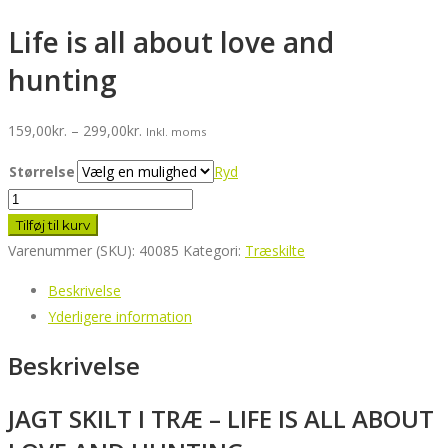
Life is all about love and
hunting
Prisinterval:
159,00
kr.
–
299,00
kr.
Inkl. moms
159,00kr.
Størrelse
Ryd
til
Life
299,00kr.
is
Tilføj til kurv
all
Varenummer (SKU):
40085
Kategori:
Træskilte
about
Beskrivelse
love
Yderligere information
and
hunting
Beskrivelse
antal
JAGT SKILT I TRÆ – LIFE IS ALL ABOUT