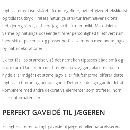
Jagt skiltet er laserskåret i 6 mm egefiner, hvilket giver et eksklusivt
og tidløst udtryk. Træets naturlige struktur fremhæver skiltets
detaljer og sikrer, at hvert jagt skilt i træ er unikt. Materialets
varme og naturlige udseende tilfører personlighed til ethvert rum,
hvor skiltet placeres, og passer perfekt sammen med andre jagt-
og naturdekorationer.
Skiltet fås i to størrelser, så det nemt kan tilpasses både små og
store rum. Uanset om det hænges på væggen, placeres på en
hylde eller indgår i et større jagt- eller friluftshjørne, tilfører dette
jagt skilt charme og personlighed. Det enkle design gør det let at
kombinere med andre dekorative elementer som trofæer, horn
eller naturmaterialer.
PERFEKT GAVEIDÉ TIL JÆGEREN
Et jagt skilt er en oplagt gaveidé til jægeren eller naturelskeren.