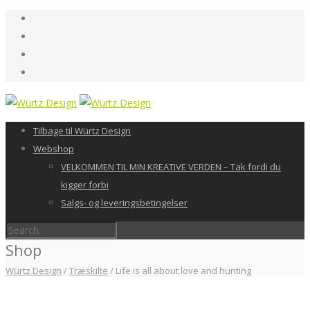
Tilbage til Würtz Design
Webshop
VELKOMMEN TIL MIN KREATIVE VERDEN – Tak fordi du
kigger forbi
Salgs- og leveringsbetingelser
Shop
Würtz Design
/
Træskilte
/
Life is all about love and hunting