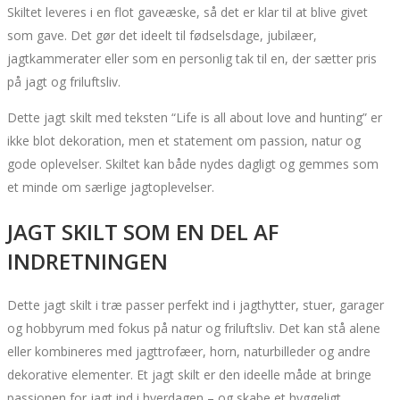
Skiltet leveres i en flot gaveæske, så det er klar til at blive givet
som gave. Det gør det ideelt til fødselsdage, jubilæer,
jagtkammerater eller som en personlig tak til en, der sætter pris
på jagt og friluftsliv.
Dette jagt skilt med teksten “Life is all about love and hunting” er
ikke blot dekoration, men et statement om passion, natur og
gode oplevelser. Skiltet kan både nydes dagligt og gemmes som
et minde om særlige jagtoplevelser.
JAGT SKILT SOM EN DEL AF
INDRETNINGEN
Dette jagt skilt i træ passer perfekt ind i jagthytter, stuer, garager
og hobbyrum med fokus på natur og friluftsliv. Det kan stå alene
eller kombineres med jagttrofæer, horn, naturbilleder og andre
dekorative elementer. Et jagt skilt er den ideelle måde at bringe
passionen for jagt ind i hverdagen – og skabe et hyggeligt,