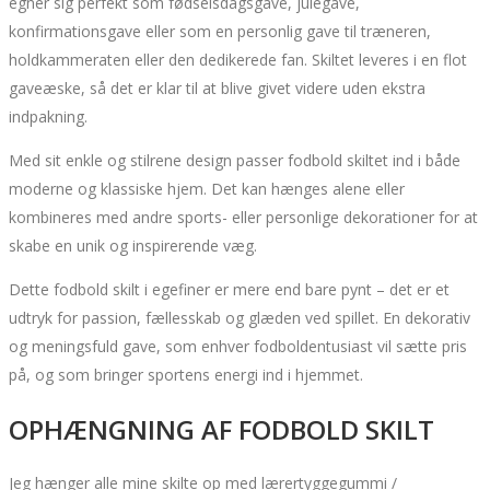
egner sig perfekt som fødselsdagsgave, julegave,
konfirmationsgave eller som en personlig gave til træneren,
holdkammeraten eller den dedikerede fan. Skiltet leveres i en flot
gaveæske, så det er klar til at blive givet videre uden ekstra
indpakning.
Med sit enkle og stilrene design passer fodbold skiltet ind i både
moderne og klassiske hjem. Det kan hænges alene eller
kombineres med andre sports- eller personlige dekorationer for at
skabe en unik og inspirerende væg.
Dette fodbold skilt i egefiner er mere end bare pynt – det er et
udtryk for passion, fællesskab og glæden ved spillet. En dekorativ
og meningsfuld gave, som enhver fodboldentusiast vil sætte pris
på, og som bringer sportens energi ind i hjemmet.
OPHÆNGNING AF FODBOLD SKILT
Jeg hænger alle mine skilte op med lærertyggegummi /