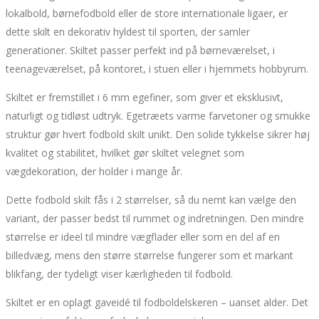
lokalbold, børnefodbold eller de store internationale ligaer, er
dette skilt en dekorativ hyldest til sporten, der samler
generationer. Skiltet passer perfekt ind på børneværelset, i
teenageværelset, på kontoret, i stuen eller i hjemmets hobbyrum.
Skiltet er fremstillet i 6 mm egefiner, som giver et eksklusivt,
naturligt og tidløst udtryk. Egetræets varme farvetoner og smukke
struktur gør hvert fodbold skilt unikt. Den solide tykkelse sikrer høj
kvalitet og stabilitet, hvilket gør skiltet velegnet som
vægdekoration, der holder i mange år.
Dette fodbold skilt fås i 2 størrelser, så du nemt kan vælge den
variant, der passer bedst til rummet og indretningen. Den mindre
størrelse er ideel til mindre vægflader eller som en del af en
billedvæg, mens den større størrelse fungerer som et markant
blikfang, der tydeligt viser kærligheden til fodbold.
Skiltet er en oplagt gaveidé til fodboldelskeren – uanset alder. Det