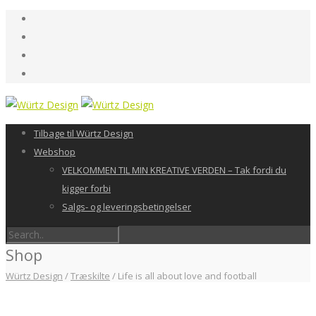
Tilbage til Würtz Design
Webshop
VELKOMMEN TIL MIN KREATIVE VERDEN – Tak fordi du
kigger forbi
Salgs- og leveringsbetingelser
Shop
Würtz Design
/
Træskilte
/
Life is all about love and football