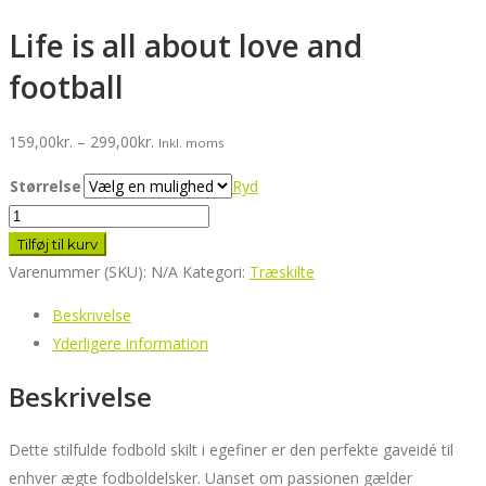
Life is all about love and
football
Prisinterval:
159,00
kr.
–
299,00
kr.
Inkl. moms
159,00kr.
Størrelse
Ryd
til
Life
299,00kr.
is
Tilføj til kurv
all
Varenummer (SKU):
N/A
Kategori:
Træskilte
about
Beskrivelse
love
Yderligere information
and
football
Beskrivelse
antal
Dette stilfulde fodbold skilt i egefiner er den perfekte gaveidé til
enhver ægte fodboldelsker. Uanset om passionen gælder