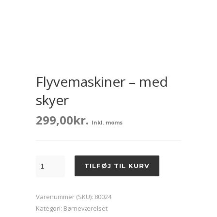
Flyvemaskiner – med
skyer
299,00
kr.
Inkl. moms
Flyvemaskiner
TILFØJ TIL KURV
-
med
Varenummer (SKU):
80024
skyer
Kategori:
Børneværelset
antal