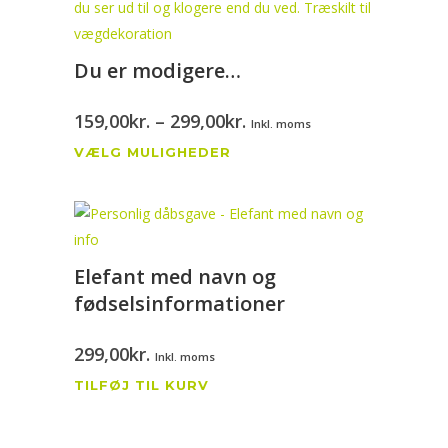
varianter.
Mulighederne
Du er modigere…
kan
vælges
Prisinterval:
159,00
kr.
–
299,00
kr.
på
Inkl. moms
Dette
159,00kr.
varesiden
VÆLG MULIGHEDER
vare
til
har
299,00kr.
flere
varianter.
Elefant med navn og
Mulighederne
fødselsinformationer
kan
vælges
299,00
kr.
på
Inkl. moms
varesiden
TILFØJ TIL KURV