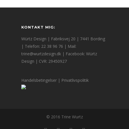
KONTAKT MIG:
Würtz Design | Fabriksvej 20 | 7441 Bording
| Telefon: 22 38 96 76 | Mail:
trine@wurtzdesign.dk
| Facebook:
Würtz
Design
| CVR: 29450927
Handelsbetingelser
|
Privatlivspolitik
© 2016 Trine Wurtz