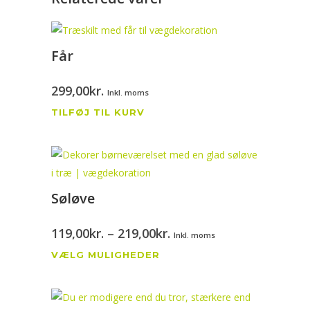
Får
299,00
kr.
Inkl. moms
TILFØJ TIL KURV
Søløve
Prisinterval:
119,00
kr.
–
219,00
kr.
Inkl. moms
Dette
119,00kr.
VÆLG MULIGHEDER
vare
til
har
219,00kr.
flere