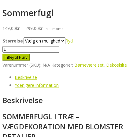
Sommerfugl
Prisinterval:
149,00
kr.
–
299,00
kr.
Inkl. moms
149,00kr.
Størrelse
Ryd
til
Sommerfugl
299,00kr.
antal
Tilføj til kurv
Varenummer (SKU):
N/A
Kategorier:
Børneværelset
,
Dekoskilte
Beskrivelse
Yderligere information
Beskrivelse
SOMMERFUGL I TRÆ –
VÆGDEKORATION MED BLOMSTER
DETALJER