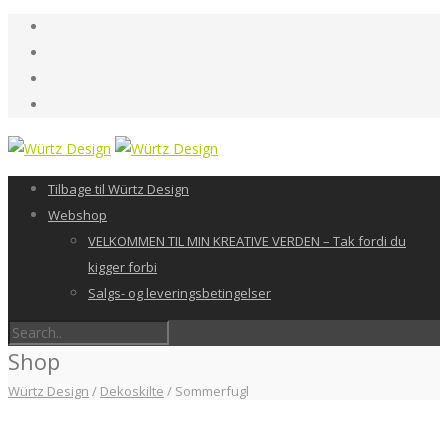
Tilbage til Würtz Design
Webshop
VELKOMMEN TIL MIN KREATIVE VERDEN – Tak fordi du
kigger forbi
Salgs- og leveringsbetingelser
Shop
Würtz Design
/
Dekoskilte
/
Sommerfugl