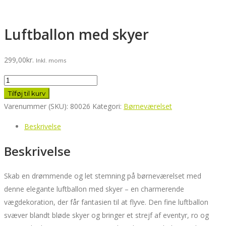
Luftballon med skyer
299,00
kr.
Inkl. moms
Luftballon
med
Tilføj til kurv
skyer
Varenummer (SKU):
80026
Kategori:
Børneværelset
antal
Beskrivelse
Beskrivelse
Skab en drømmende og let stemning på børneværelset med
denne elegante luftballon med skyer – en charmerende
vægdekoration, der får fantasien til at flyve. Den fine luftballon
svæver blandt bløde skyer og bringer et strejf af eventyr, ro og