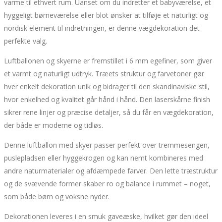
varme til ethvert rum. Uanset om du indretter et babyværelse, et
hyggeligt børneværelse eller blot ønsker at tilføje et naturligt og
nordisk element til indretningen, er denne vægdekoration det
perfekte valg.
Luftballonen og skyerne er fremstillet i 6 mm egefiner, som giver
et varmt og naturligt udtryk. Træets struktur og farvetoner gør
hver enkelt dekoration unik og bidrager til den skandinaviske stil,
hvor enkelhed og kvalitet går hånd i hånd. Den laserskårne finish
sikrer rene linjer og præcise detaljer, så du får en vægdekoration,
der både er moderne og tidløs.
Denne luftballon med skyer passer perfekt over tremmesengen,
puslepladsen eller hyggekrogen og kan nemt kombineres med
andre naturmaterialer og afdæmpede farver. Den lette træstruktur
og de svævende former skaber ro og balance i rummet – noget,
som både børn og voksne nyder.
Dekorationen leveres i en smuk gaveæske, hvilket gør den ideel