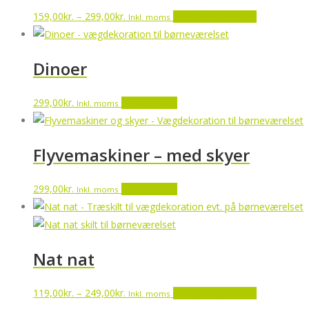
Prisinterval:
Dette
159,00
kr.
–
299,00
kr.
Vælg muligheder
Inkl. moms
159,00kr.
vare
til
har
Dinoer
299,00kr.
flere
varianter.
299,00
kr.
Tilføj til kurv
Inkl. moms
Muligheder
kan
vælges
Flyvemaskiner – med skyer
på
varesiden
299,00
kr.
Tilføj til kurv
Inkl. moms
Nat nat
Prisinterval:
Dette
119,00
kr.
–
249,00
kr.
Vælg muligheder
Inkl. moms