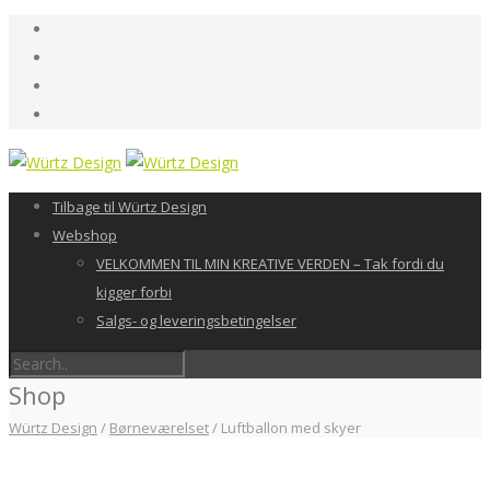
Tilbage til Würtz Design
Webshop
VELKOMMEN TIL MIN KREATIVE VERDEN – Tak fordi du
kigger forbi
Salgs- og leveringsbetingelser
Shop
Würtz Design
/
Børneværelset
/
Luftballon med skyer