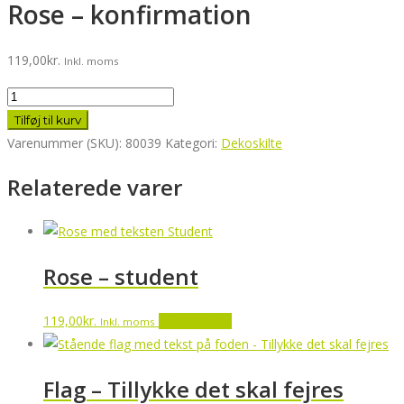
Rose – konfirmation
119,00
kr.
Inkl. moms
Rose
-
Tilføj til kurv
konfirmation
Varenummer (SKU):
80039
Kategori:
Dekoskilte
antal
Relaterede varer
Rose – student
119,00
kr.
Tilføj til kurv
Inkl. moms
Flag – Tillykke det skal fejres