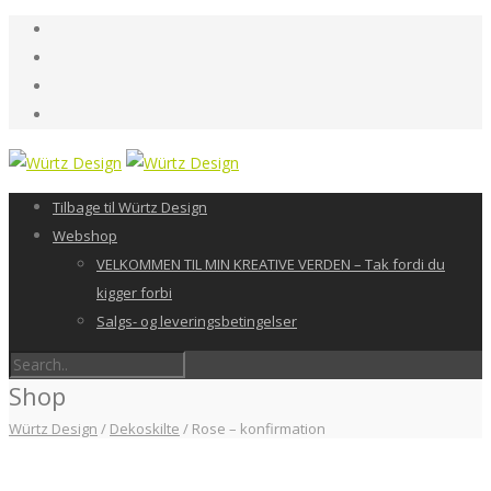
Tilbage til Würtz Design
Webshop
VELKOMMEN TIL MIN KREATIVE VERDEN – Tak fordi du
kigger forbi
Salgs- og leveringsbetingelser
Shop
Würtz Design
/
Dekoskilte
/
Rose – konfirmation