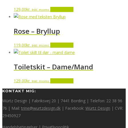
129,00
kr.
Tilføj til kurv
Inkl. moms
Rose – Bryllup
119,00
kr.
Tilføj til kurv
Inkl. moms
Toiletskit – Dame/Mand
129,00
kr.
Tilføj til kurv
Inkl. moms
KONTAKT MIG:
Würtz Design | Fabriksvej 20 | 7441 Bording | Telefon: 22 38 96
76 | Mail:
trine@wurtzdesign.dk
| Facebook:
Würtz Design
| CVR:
29450927
Handelsbetingelser
|
Privatlivspolitik