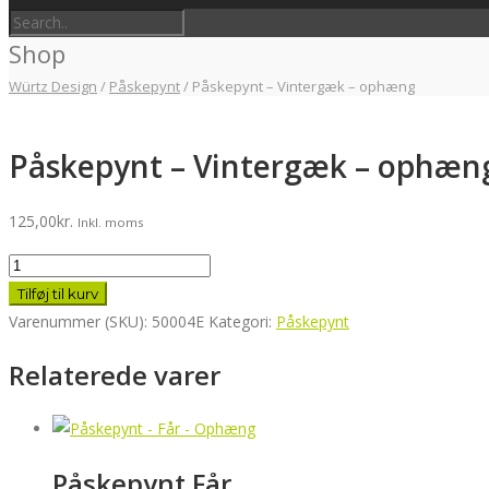
Shop
Würtz Design
/
Påskepynt
/
Påskepynt – Vintergæk – ophæng
Påskepynt – Vintergæk – ophæn
125,00
kr.
Inkl. moms
Påskepynt
-
Tilføj til kurv
Vintergæk
Varenummer (SKU):
50004E
Kategori:
Påskepynt
-
Relaterede varer
ophæng
antal
Påskepynt Får