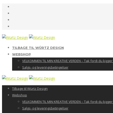
TILBAGE TIL WÜRTZ DESIGN
WEBSHOP
VELKOMMEN TIL MIN KREATIVE VERDEN – Tak fordi du kigger 
Salgs- og leveringsbetingelser
Tilbage til Würtz Design
Webshop
VELKOMMEN TIL MIN KREATIVE VERDEN – Tak fordi du kigger 
Salgs- og leveringsbetingelser