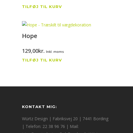
TILFØJ TIL KURV
Hope
129,00
kr.
Inkl. moms
TILFØJ TIL KURV
KONTAKT MIG:
Würtz Design | Fabriksvej 20 | 7441 Bording
| Telefon: 22 38 96 76 | Mail: