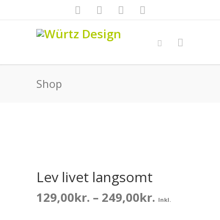
Shop
Lev livet langsomt
Prisinterva
129,00
kr.
–
249,00
kr.
Inkl.
129,00kr.