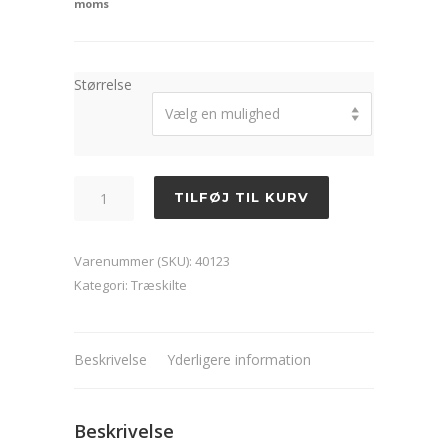
moms
til
249,00kr.
Størrelse
Vælg en mulighed
Lev
TILFØJ TIL KURV
livet
langsomt
Varenummer (SKU):
40123
antal
Kategori:
Træskilte
Beskrivelse
Yderligere information
Beskrivelse