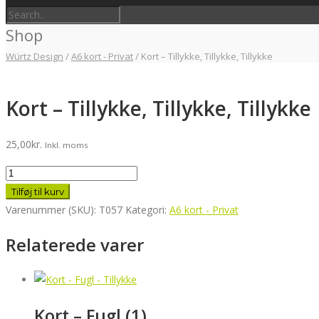
Shop
Würtz Design
/
A6 kort - Privat
/
Kort – Tillykke, Tillykke, Tillykke
Kort – Tillykke, Tillykke, Tillykke
25,00
kr.
Inkl. moms
Kort
-
Tilføj til kurv
Tillykke,
Varenummer (SKU):
T057
Kategori:
A6 kort - Privat
Tillykke,
Relaterede varer
Tillykke
antal
Kort – Fugl (1)