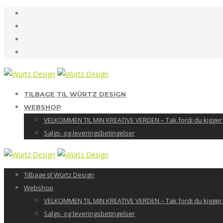
TILBAGE TIL WÜRTZ DESIGN
WEBSHOP
VELKOMMEN TIL MIN KREATIVE VERDEN – Tak fordi du kigger 
Salgs- og leveringsbetingelser
Tilbage til Würtz Design
Webshop
VELKOMMEN TIL MIN KREATIVE VERDEN – Tak fordi du kigger 
Salgs- og leveringsbetingelser