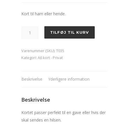
Kort til ham eller hende.
Kort
TILFØJ TIL KURV
-
Sammen
Varenummer (SKU):
T035
kan
Kategori:
A6 kort - Privat
vi
alt
antal
Beskrivelse
Yderligere information
Beskrivelse
Kortet passer perfekt til en gave eller hvis der
skal sendes en hilsen.