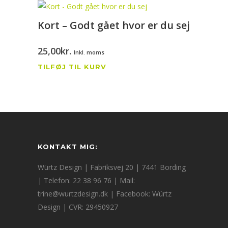
Kort – Godt gået hvor er du sej
25,00
kr.
Inkl. moms
TILFØJ TIL KURV
KONTAKT MIG:
Würtz Design | Fabriksvej 20 | 7441 Bording
| Telefon: 22 38 96 76 | Mail:
trine@wurtzdesign.dk
| Facebook:
Würtz
Design
| CVR: 29450927