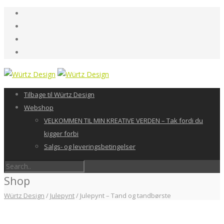
Tilbage til Würtz Design
Webshop
VELKOMMEN TIL MIN KREATIVE VERDEN – Tak fordi du
kigger forbi
Salgs- og leveringsbetingelser
Shop
Würtz Design
/
Julepynt
/
Julepynt – Tand og tandbørste