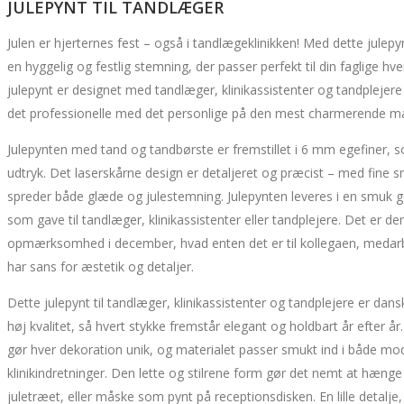
JULEPYNT TIL TANDLÆGER
Julen er hjerternes fest – også i tandlægeklinikken! Med dette julepy
en hyggelig og festlig stemning, der passer perfekt til din faglige hv
julepynt er designet med tandlæger, klinikassistenter og tandplejer
det professionelle med det personlige på den mest charmerende m
Julepynten med tand og tandbørste er fremstillet i 6 mm egefiner, s
udtryk. Det laserskårne design er detaljeret og præcist – med fine 
spreder både glæde og julestemning. Julepynten leveres i en smuk g
som gave til tandlæger, klinikassistenter eller tandplejere. Det er den 
opmærksomhed i december, hvad enten det er til kollegaen, medarbej
har sans for æstetik og detaljer.
Dette julepynt til tandlæger, klinikassistenter og tandplejere er dan
høj kvalitet, så hvert stykke fremstår elegant og holdbart år efter år
gør hver dekoration unik, og materialet passer smukt ind i både mo
klinikindretninger. Den lette og stilrene form gør det nemt at hænge
juletræet, eller måske som pynt på receptionsdisken. En lille detalje, 