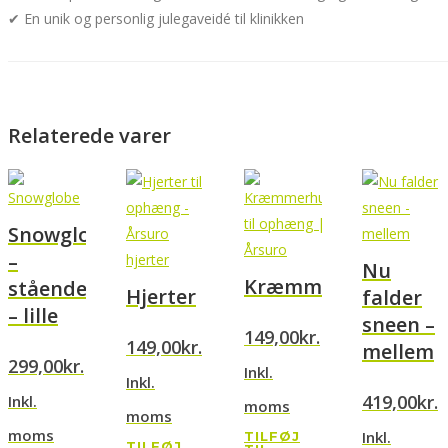
✔ En unik og personlig julegaveidé til klinikken
Relaterede varer
Snowglobe
–
Nu
Kræmmerhuse
stående
Hjerter
falder
– lille
sneen –
149,00
kr.
149,00
kr.
mellem
299,00
kr.
Inkl.
Inkl.
419,00
kr.
Inkl.
moms
moms
moms
Inkl.
TILFØJ
TILFØJ