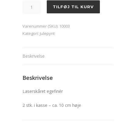
Kræmmerhuse
TILFØJ TIL KURV
antal
Varenummer (SKU):
10003
Kategori:
Julepynt
Beskrivelse
Beskrivelse
Laserskåret egefinér
2 stk. i kasse – ca. 10 cm høje