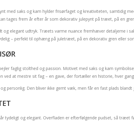
ynt med saks og kam hylder frisørfaget og kreativiteten, samtidig med 
kan tages frem år efter år som dekorativ julepynt på træet, på en gren
solidt og elegant udtryk. Træets varme nuance fremhæver detaljerne i 
elig – perfekt til ophæng på juletræet, på en dekorativ gren eller som 
ISØR
spejler faglig stolthed og passion. Motivet med saks og kam symboliser
 ved at mestre sit fag – en gave, der fortæller en historie, hver gang
og personlig. Den bliver ikke gemt væk, men får en fast plads blandt ju
TET
r tydeligt og elegant. Overfladen er efterfølgende pudset, så træet f