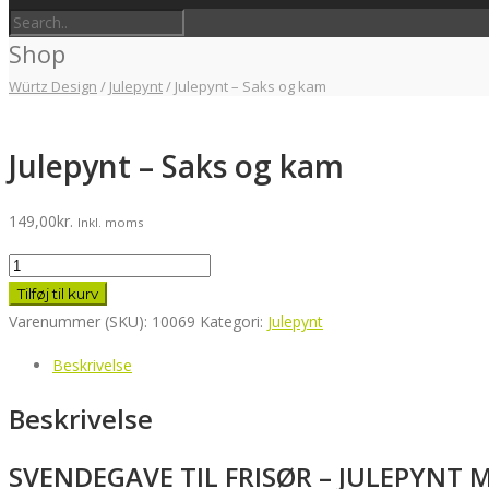
Shop
Würtz Design
/
Julepynt
/
Julepynt – Saks og kam
Julepynt – Saks og kam
149,00
kr.
Inkl. moms
Julepynt
-
Tilføj til kurv
Saks
Varenummer (SKU):
10069
Kategori:
Julepynt
og
Beskrivelse
kam
antal
Beskrivelse
SVENDEGAVE TIL FRISØR – JULEPYNT 