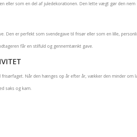
n eller som en del af juledekorationen. Den lette vægt gør den nem
ve. Den er perfekt som svendegave til frisør eller som en lille, person
dtageren får en stilfuld og gennemtænkt gave.
IVITET
 frisørfaget. Når den hænges op år efter år, vækker den minder om lær
med saks og kam.