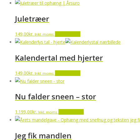
Juletræer
149,00
kr.
Tilføj til kurv
Inkl. moms
Kalendertal med hjerter
149,00
kr.
Tilføj til kurv
Inkl. moms
Nu falder sneen – stor
1.199,00
kr.
Tilføj til kurv
Inkl. moms
Jeg fik mandlen