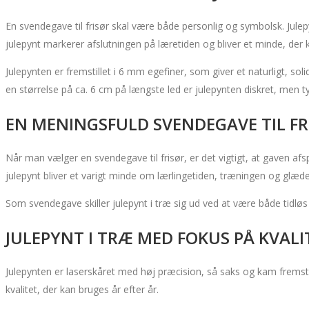
En svendegave til frisør skal være både personlig og symbolsk. Julep
julepynt markerer afslutningen på læretiden og bliver et minde, der 
Julepynten er fremstillet i 6 mm egefiner, som giver et naturligt, 
en størrelse på ca. 6 cm på længste led er julepynten diskret, men tyd
EN MENINGSFULD SVENDEGAVE TIL FR
Når man vælger en svendegave til frisør, er det vigtigt, at gaven af
julepynt bliver et varigt minde om lærlingetiden, træningen og glæden
Som svendegave skiller julepynt i træ sig ud ved at være både tidløs 
JULEPYNT I TRÆ MED FOKUS PÅ KVALI
Julepynten er laserskåret med høj præcision, så saks og kam fremstå
kvalitet, der kan bruges år efter år.