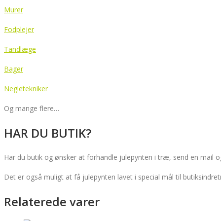
Murer
Fodplejer
Tandlæge
Bager
Negletekniker
Og mange flere…
HAR DU BUTIK?
Har du butik og ønsker at forhandle julepynten i træ, send en mail o
Det er også muligt at få julepynten lavet i special mål til butiksind
Relaterede varer