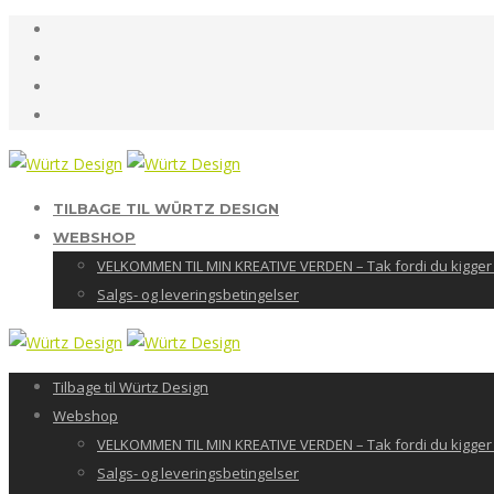
TILBAGE TIL WÜRTZ DESIGN
WEBSHOP
VELKOMMEN TIL MIN KREATIVE VERDEN – Tak fordi du kigger 
Salgs- og leveringsbetingelser
Tilbage til Würtz Design
Webshop
VELKOMMEN TIL MIN KREATIVE VERDEN – Tak fordi du kigger 
Salgs- og leveringsbetingelser