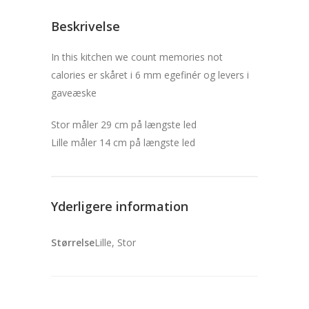
antal
Beskrivelse
In this kitchen we count memories not
calories er skåret i 6 mm egefinér og levers i
gaveæske
Stor måler 29 cm på længste led
Lille måler 14 cm på længste led
Yderligere information
Størrelse
Lille, Stor