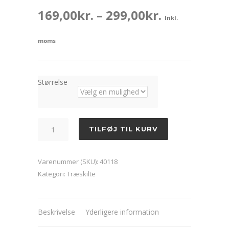
Prisinterva
169,00
kr.
–
299,00
kr.
Inkl.
169,00kr.
moms
til
299,00kr.
Størrelse
In
TILFØJ TIL KURV
this
kitchen
Varenummer (SKU):
40118
we
Kategori:
Træskilte
count
memories
not
Beskrivelse
Yderligere information
calories