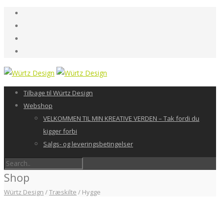
Tilbage til Würtz Design
Webshop
VELKOMMEN TIL MIN KREATIVE VERDEN – Tak fordi du
kigger forbi
Salgs- og leveringsbetingelser
Shop
Würtz Design
/
Træskilte
/
Hygge