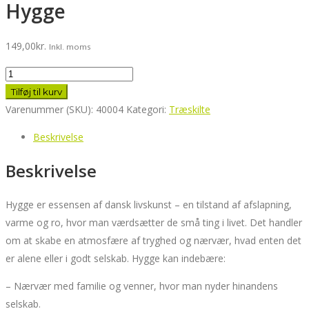
Hygge
149,00
kr.
Inkl. moms
Hygge
antal
Tilføj til kurv
Varenummer (SKU):
40004
Kategori:
Træskilte
Beskrivelse
Beskrivelse
Hygge er essensen af dansk livskunst – en tilstand af afslapning,
varme og ro, hvor man værdsætter de små ting i livet. Det handler
om at skabe en atmosfære af tryghed og nærvær, hvad enten det
er alene eller i godt selskab. Hygge kan indebære:
– Nærvær med familie og venner, hvor man nyder hinandens
selskab.