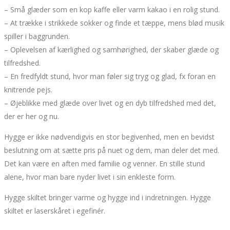
– Små glæder som en kop kaffe eller varm kakao i en rolig stund.
– At trække i strikkede sokker og finde et tæppe, mens blød musik
spiller i baggrunden.
– Oplevelsen af kærlighed og samhørighed, der skaber glæde og
tilfredshed.
– En fredfyldt stund, hvor man føler sig tryg og glad, fx foran en
knitrende pejs.
– Øjeblikke med glæde over livet og en dyb tilfredshed med det,
der er her og nu.
Hygge er ikke nødvendigvis en stor begivenhed, men en bevidst
beslutning om at sætte pris på nuet og dem, man deler det med.
Det kan være en aften med familie og venner. En stille stund
alene, hvor man bare nyder livet i sin enkleste form.
Hygge skiltet bringer varme og hygge ind i indretningen. Hygge
skiltet er laserskåret i egefinér.