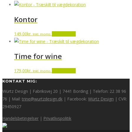
Kontor
149,00
kr.
Tilføj til kurv
Inkl. moms
Time for wine
179,00
kr.
Tilføj til kurv
Inkl. moms
KONTAKT MIG:
Würtz Design | Fabriksvej 20 | 7441 Bording | Telefon: 22 38 96
76 | Mail:
trine@wurtzdesign.dk
| Facebook:
Würtz Design
| CVR:
29450927
Handelsbetingelser
|
Privatlivspolitik