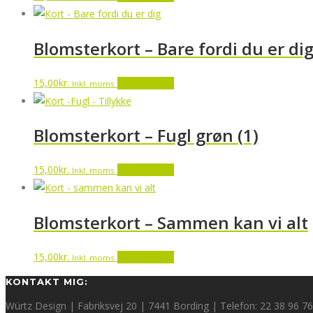
Blomsterkort – Bare fordi du er di
15,00
kr.
Tilføj til kurv
Inkl. moms
Blomsterkort – Fugl grøn (1)
15,00
kr.
Tilføj til kurv
Inkl. moms
Blomsterkort – Sammen kan vi alt
15,00
kr.
Tilføj til kurv
Inkl. moms
KONTAKT MIG:
Würtz Design | Fabriksvej 20 | 7441 Bording | Telefon: 22 38 96 76