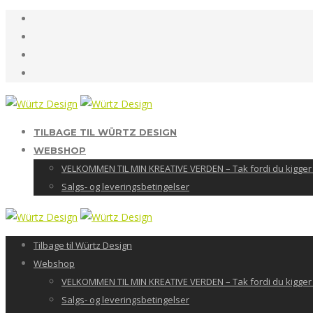
TILBAGE TIL WÜRTZ DESIGN
WEBSHOP
VELKOMMEN TIL MIN KREATIVE VERDEN – Tak fordi du kigger 
Salgs- og leveringsbetingelser
Tilbage til Würtz Design
Webshop
VELKOMMEN TIL MIN KREATIVE VERDEN – Tak fordi du kigger 
Salgs- og leveringsbetingelser