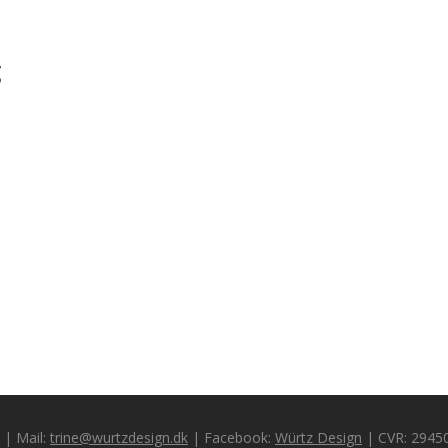
g
 | Mail:
trine@wurtzdesign.dk
| Facebook:
Würtz Design
| CVR: 2945