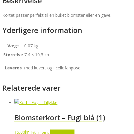
Beskrivelse
Kortet passer perfekt til en buket blomster eller en gave.
Yderligere information
Vægt
0,07 kg
Størrelse
7,4 × 10,5 cm
Leveres
med kuvert og i cellofanpose.
Relaterede varer
Blomsterkort – Fugl blå (1)
15,00
kr.
Tilføj til kurv
Inkl. moms