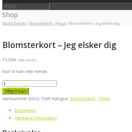
Shop
Würtz Design
/
Blomsterkort - Privat
/
Blomsterkort – Jeg elsker dig
Blomsterkort – Jeg elsker dig
15,00
kr.
Inkl. moms
Kort til ham eller hende.
Blomsterkort
-
Tilføj til kurv
Jeg
Varenummer (SKU):
T008
Kategori:
Blomsterkort - Privat
elsker
Beskrivelse
dig
Yderligere information
antal