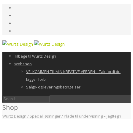
Tilbage til Würtz Design
Webshop
VELKOMMEN TIL MIN KREATIVE VERDEN – Tak fordi du
kigger forbi
Salgs- og leveringsbetingelser
Shop
Würtz Design
/
Special løsninger
/
Plade til undervisning – Jagttegn