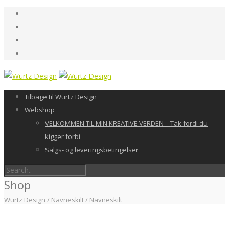
Tilbage til Würtz Design
Webshop
VELKOMMEN TIL MIN KREATIVE VERDEN – Tak fordi du
kigger forbi
Salgs- og leveringsbetingelser
Shop
Würtz Design
/
Navneskilt
/
Navneskilt