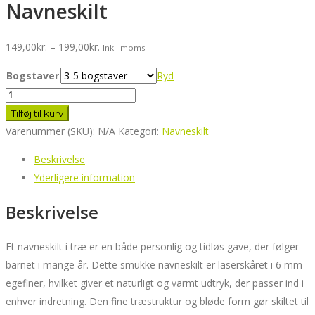
Navneskilt
Prisinterval:
149,00
kr.
–
199,00
kr.
Inkl. moms
149,00kr.
Bogstaver
Ryd
til
Navneskilt
199,00kr.
antal
Tilføj til kurv
Varenummer (SKU):
N/A
Kategori:
Navneskilt
Beskrivelse
Yderligere information
Beskrivelse
Et navneskilt i træ er en både personlig og tidløs gave, der følger
barnet i mange år. Dette smukke navneskilt er laserskåret i 6 mm
egefiner, hvilket giver et naturligt og varmt udtryk, der passer ind i
enhver indretning. Den fine træstruktur og bløde form gør skiltet til