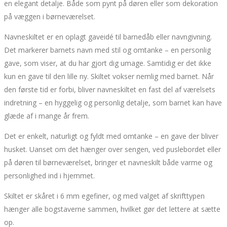
en elegant detalje. Både som pynt på døren eller som dekoration
på væggen i børneværelset.
Navneskiltet er en oplagt gaveidé til barnedåb eller navngivning.
Det markerer barnets navn med stil og omtanke – en personlig
gave, som viser, at du har gjort dig umage. Samtidig er det ikke
kun en gave til den lille ny. Skiltet vokser nemlig med barnet. Når
den første tid er forbi, bliver navneskiltet en fast del af værelsets
indretning – en hyggelig og personlig detalje, som barnet kan have
glæde af i mange år frem.
Det er enkelt, naturligt og fyldt med omtanke – en gave der bliver
husket. Uanset om det hænger over sengen, ved puslebordet eller
på døren til børneværelset, bringer et navneskilt både varme og
personlighed ind i hjemmet.
Skiltet er skåret i 6 mm egefiner, og med valget af skrifttypen
hænger alle bogstaverne sammen, hvilket gør det lettere at sætte
op.