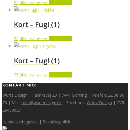
25,00
kr.
Tilføj til kurv
Inkl. moms
Kort – Fugl (1)
25,00
kr.
Tilføj til kurv
Inkl. moms
Kort – Fugl (1)
25,00
kr.
Tilføj til kurv
Inkl. moms
KONTAKT MIG:
Würtz Design | Fabriksvej 20 | 7441 Bording | Telefon: 22 38 96
76 | Mail:
trine@wurtzdesign.dk
| Facebook:
Würtz Design
| CVR:
29450927
Handelsbetingelser
|
Privatlivspolitik