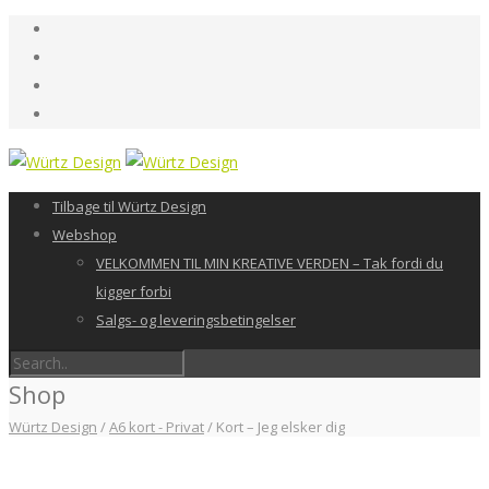
Tilbage til Würtz Design
Webshop
VELKOMMEN TIL MIN KREATIVE VERDEN – Tak fordi du
kigger forbi
Salgs- og leveringsbetingelser
Shop
Würtz Design
/
A6 kort - Privat
/
Kort – Jeg elsker dig