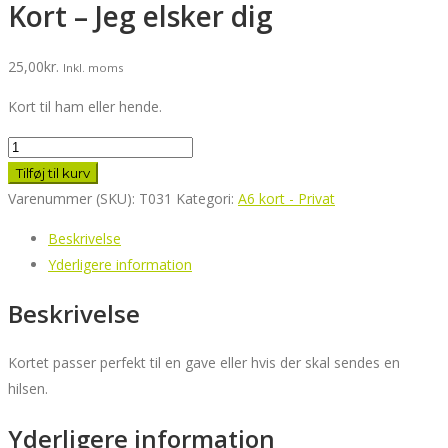
Kort – Jeg elsker dig
25,00
kr.
Inkl. moms
Kort til ham eller hende.
Kort
-
Tilføj til kurv
Jeg
Varenummer (SKU):
T031
Kategori:
A6 kort - Privat
elsker
Beskrivelse
dig
Yderligere information
antal
Beskrivelse
Kortet passer perfekt til en gave eller hvis der skal sendes en
hilsen.
Yderligere information