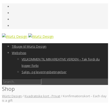
Tilbage til Würtz Design
Webshop
VELKOMMEN TIL MIN KREATIVE VERDEN – Tak fordi du
kigger forbi
Salgs- og leveringsbetingelser
Shop
Würtz Design
/
Kvadratiske kort - Privat
/
Konfirmationskort – Each day
is a gift