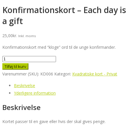
Konfirmationskort – Each day is
a gift
25,00
kr.
Inkl. moms
Konfirmationskort med “kloge” ord til de unge konfirmander.
Konfirmationskort
-
Tilføj til kurv
Each
Varenummer (SKU):
KD006
Kategori:
Kvadratiske kort - Privat
day
Beskrivelse
is
Yderligere information
a
gift
Beskrivelse
antal
Kortet passer til en gave eller hvis der skal gives penge.