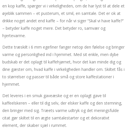
en kop kaffe, spørger vi i virkeligheden, om de har lyst til at dele et
øjeblik sammen – et pusterum, et smil, en samtale. Det er ok at
drikke noget andet end kaffe – for når vi siger “Skal vi have kaffe?”
– betyder kaffe noget mere. Det betyder ro, samvær og
hjertevarme.
Dette træskilt i 6 mm egefiner fanger netop den følelse og bringer
varme og personlighed ind i hjemmet. Med sit enkle, men dybe
budskab er det oplagt til kaffehjørnet, hvor det kan minde dig og
dine gæster om, hvad kaffe i virkeligheden handler om. Skiltet fås i
to størrelser og passer til både små og store kaffestationer i
hjemmet.
Det leveres i en smuk gaveæske og er en oplagt gave til
kaffeelskeren – eller til dig selv, der elsker kaffe og den stemning,
den bringer med sig. Træets varme udtryk og det meningsfulde
citat gør skiltet til en ægte samtalestarter og et dekorativt
element, der skaber sjæl i rummet.