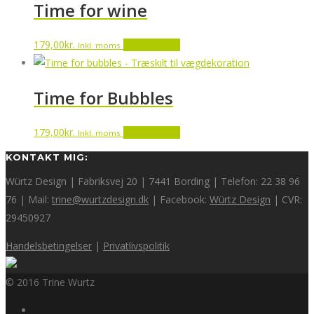
Time for wine
179,00
kr.
Tilføj til kurv
Inkl. moms
Time for Bubbles
179,00
kr.
Tilføj til kurv
Inkl. moms
KONTAKT MIG:
Würtz Design | Fabriksvej 20 | 7441 Bording | Telefon: 22 38 96
76 | Mail:
trine@wurtzdesign.dk
| Facebook:
Würtz Design
| CVR:
29450927
Handelsbetingelser
|
Privatlivspolitik
© 2016 Trine Wurtz