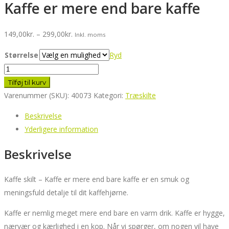
Kaffe er mere end bare kaffe
Prisinterval:
149,00
kr.
–
299,00
kr.
Inkl. moms
149,00kr.
Størrelse
Ryd
til
Kaffe
299,00kr.
er
Tilføj til kurv
mere
Varenummer (SKU):
40073
Kategori:
Træskilte
end
Beskrivelse
bare
Yderligere information
kaffe
antal
Beskrivelse
Kaffe skilt – Kaffe er mere end bare kaffe er en smuk og
meningsfuld detalje til dit kaffehjørne.
Kaffe er nemlig meget mere end bare en varm drik. Kaffe er hygge,
nærvær og kærlighed i en kop. Når vi spørger, om nogen vil have