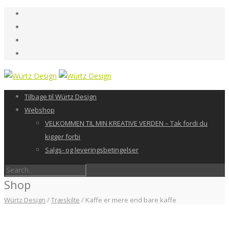
Tilbage til Würtz Design
Webshop
VELKOMMEN TIL MIN KREATIVE VERDEN – Tak fordi du
kigger forbi
Salgs- og leveringsbetingelser
Shop
Würtz Design
/
Træskilte
/
Kaffe er mere end bare kaffe