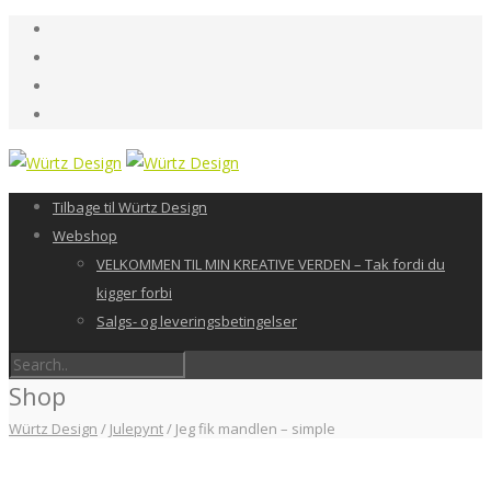
Tilbage til Würtz Design
Webshop
VELKOMMEN TIL MIN KREATIVE VERDEN – Tak fordi du
kigger forbi
Salgs- og leveringsbetingelser
Shop
Würtz Design
/
Julepynt
/
Jeg fik mandlen – simple