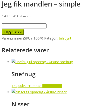
Jeg fik mandlen – simple
149,00
kr.
Inkl. moms
Jeg
fik
Tilføj til kurv
mandlen
Varenummer (SKU):
10040
Kategori:
Julepynt
-
Relaterede varer
simple
antal
Snefnug
149,00
kr.
Tilføj til kurv
Inkl. moms
Nisser