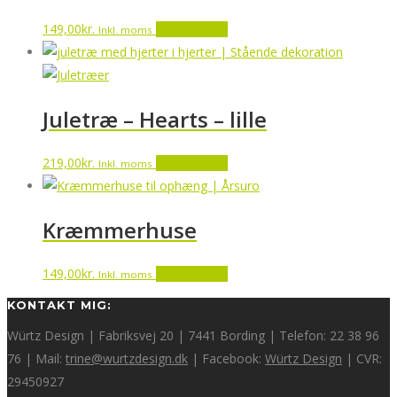
149,00
kr.
Tilføj til kurv
Inkl. moms
Juletræ – Hearts – lille
219,00
kr.
Tilføj til kurv
Inkl. moms
Kræmmerhuse
149,00
kr.
Tilføj til kurv
Inkl. moms
KONTAKT MIG:
Würtz Design | Fabriksvej 20 | 7441 Bording | Telefon: 22 38 96
76 | Mail:
trine@wurtzdesign.dk
| Facebook:
Würtz Design
| CVR:
29450927