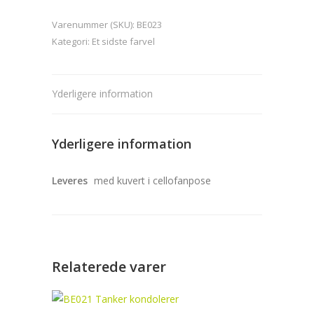
Tanker
Varenummer (SKU):
BE023
til
Kategori:
Et sidste farvel
dig
og
dine
Yderligere information
-
Tak
for
Yderligere information
alt
antal
Leveres
med kuvert i cellofanpose
Relaterede varer