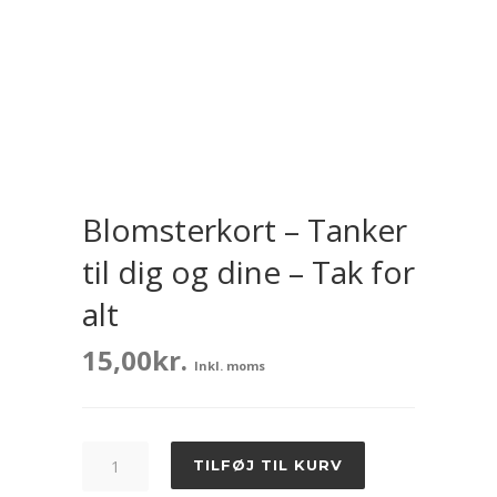
Blomsterkort – Tanker
til dig og dine – Tak for
alt
15,00
kr.
Inkl. moms
Blomsterkort
TILFØJ TIL KURV
-