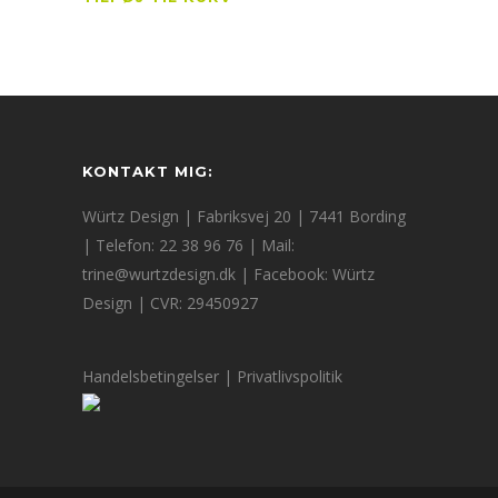
KONTAKT MIG:
Würtz Design | Fabriksvej 20 | 7441 Bording
| Telefon: 22 38 96 76 | Mail:
trine@wurtzdesign.dk
| Facebook:
Würtz
Design
| CVR: 29450927
Handelsbetingelser
|
Privatlivspolitik