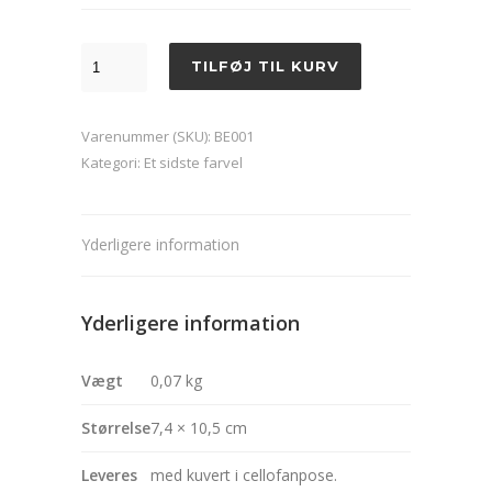
Blomsterkort-
TILFØJ TIL KURV
En
sidste
Varenummer (SKU):
BE001
hilsen
Kategori:
Et sidste farvel
antal
Yderligere information
Yderligere information
Vægt
0,07 kg
Størrelse
7,4 × 10,5 cm
Leveres
med kuvert i cellofanpose.