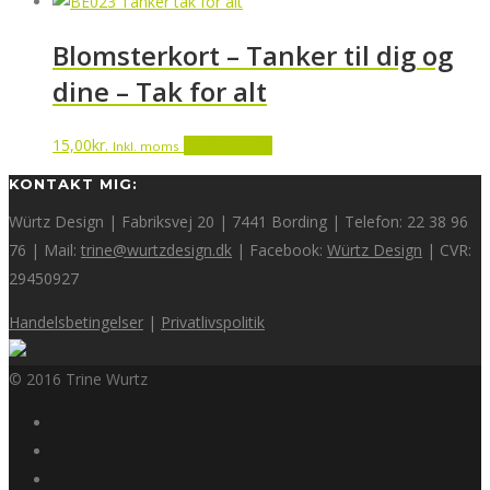
Blomsterkort – Tanker til dig og
dine – Tak for alt
15,00
kr.
Tilføj til kurv
Inkl. moms
KONTAKT MIG:
Würtz Design | Fabriksvej 20 | 7441 Bording | Telefon: 22 38 96
76 | Mail:
trine@wurtzdesign.dk
| Facebook:
Würtz Design
| CVR:
29450927
Handelsbetingelser
|
Privatlivspolitik
© 2016 Trine Wurtz