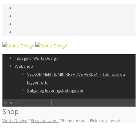
Tilbage til Würtz Design
Webshop
VELKOMMEN TIL MIN KREATIVE VERDEN – Tak fordi du
kigger forbi
Salgs- og leveringsbetingelser
Shop
Würtz Design
/
Et sidste farvel
/
Blomsterkort – Elsket og savnet