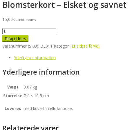
Blomsterkort – Elsket og savnet
15,00
kr.
Inkl. moms
Blomsterkort
-
Tilføj til kurv
Elsket
Varenummer (SKU):
BE011
Kategori:
Et sidste farvel
og
Yderligere information
savnet
antal
Yderligere information
Vægt
0,07 kg
Størrelse
7,4 × 10,5 cm
Leveres
med kuvert i cellofanpose.
Relaterede varer