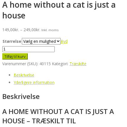
A home without a cat is just a
house
Prisinterval:
149,00
kr.
–
249,00
kr.
Inkl. moms
149,00kr.
Størrelse
Ryd
til
A
249,00kr.
home
Tilføj til kurv
without
Varenummer (SKU):
40115
Kategori:
Træskilte
a
Beskrivelse
cat
Yderligere information
is
just
Beskrivelse
a
house
A HOME WITHOUT A CAT IS JUST A
antal
HOUSE – TRÆSKILT TIL