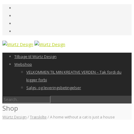
Tilbage til Würtz Design
Webshop
VELKOMMEN TIL MIN KREATIVE VERDEN – Tak fordi du
kigger forbi
Salgs- og leveringsbetingelser
Shop
Würtz Design
/
Træskilte
/
A home without a cat is just a house