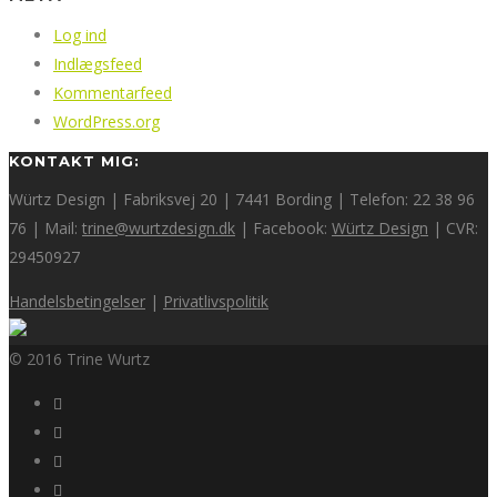
Log ind
Indlægsfeed
Kommentarfeed
WordPress.org
KONTAKT MIG:
Würtz Design | Fabriksvej 20 | 7441 Bording | Telefon: 22 38 96
76 | Mail:
trine@wurtzdesign.dk
| Facebook:
Würtz Design
| CVR:
29450927
Handelsbetingelser
|
Privatlivspolitik
© 2016 Trine Wurtz