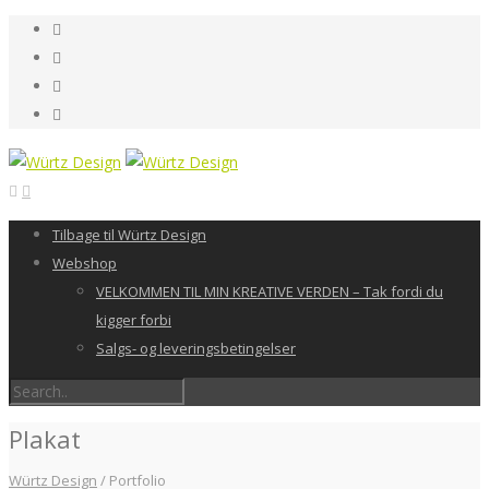
Tilbage til Würtz Design
Webshop
VELKOMMEN TIL MIN KREATIVE VERDEN – Tak fordi du
kigger forbi
Salgs- og leveringsbetingelser
Plakat
Würtz Design
/
Portfolio