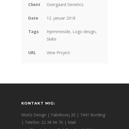
Client
Overgaard Genetics
Date
12. januar 2018
Tags
Hjemmeside, Logo design,
Skilte
URL
View Project
KONTAKT MIG:
Würtz Design | Fabriksvej 20 | 7441 Bording
| Telefon: 22 38 96 76 | Mail: